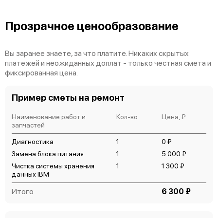
Прозрачное ценообразование
IBM Storwize V5020
Вы заранее знаете, за что платите. Никаких скрытых
платежей и неожиданных доплат - только честная смета и
фиксированная цена.
Пример сметы на ремонт
Наименование работ и
Кол-во
Цена, ₽
IBM Storwize V5010
запчастей
Диагностика
1
0 ₽
Замена блока питания
1
5 000 ₽
Чистка системы хранения
1
1 300 ₽
данных IBM
Итого
6 300 ₽