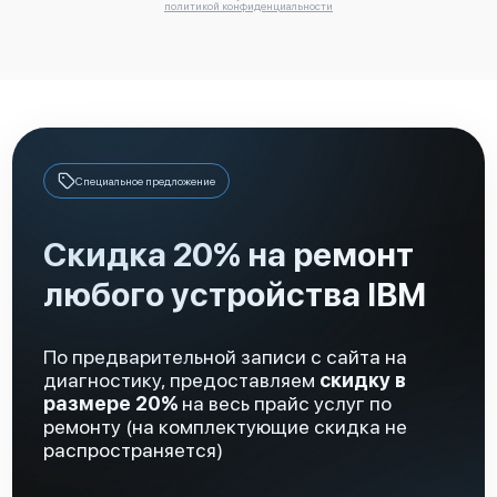
политикой конфиденциальности
IBM FlashSystem 810 (9830-AE1)
Специальное предложение
Скидка 20% на ремонт
любого устройства IBM
IBM FlashSystem 720 (9831-AS2)
По предварительной записи с сайта на
диагностику, предоставляем
скидку в
размере 20%
на весь прайс услуг по
ремонту (на комплектующие скидка не
распространяется)
IBM FlashSystem 710 (9830-AS1)