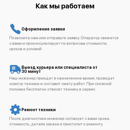
Как мы работаем
Оформление заявки
Позвоните нам или отправьте заявку. Оператор свяжется
IBM FlashSystem 9500
с вами и проконсультирует по вопросам стоимости,
сроков и условий.
Выезд курьера или специалиста от
30 минут
Наш инженер приедет в назначенное время, проведет
осмотр техники и составит смету работ. При сложной
IBM FlashSystem 7300
поломке бесплатно отвезет технику в сервис.
Ремонт техники
После диагностики инженер согласует с вами сроки,
стоимость, детали заказа и приступит к ремонту.
IBM FlashSystem 5300