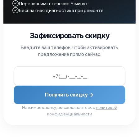
Перезвоним в течение 5 минут
Бесплатная диагностика при ремонте
Зафиксировать скидку
IBM Storwize V7000 Unified
Введите ваш телефон, чтобы активировать
предложение прямо сейчас.
IBM Storwize V5000
Получить скидку
Нажимая кнопку, вы соглашаетесь с
политикой
конфиденциальности
IBM Storwize V5030