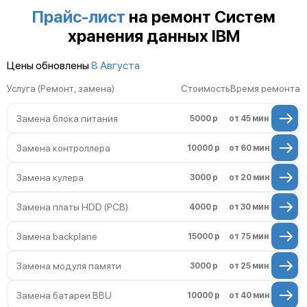
Неисправность системы мониторинга
Прайс-лист
на ремонт Систем
хранения данных IBM
Неисправность индикаторов
Цены обновлены
8 Августа
Повреждение печатной платы
Услуга (Ремонт, замена)
Стоимость
Время ремонта
Неисправность системы управления
Замена блока питания
5000 р
от 45 мин
Неисправность системы вентиляции
Замена контроллера
10000 р
от 60 мин
Проблемы с заземлением
Замена кулера
3000 р
от 20 мин
Неисправность системы
резервирования питания (ИБП)
Замена платы HDD (PCB)
4000 р
от 30 мин
Повреждение кабелей подключения
Замена backplane
15000 р
от 75 мин
Неисправность системы шифрования
данных
Замена модуля памяти
3000 р
от 25 мин
Замена батареи BBU
10000 р
от 40 мин