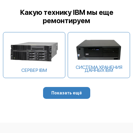
IBM DS8910F
Какую технику IBM мы еще
ремонтируем
IBM FlashSystem 5035
СИСТЕМА ХРАНЕНИЯ
СЕРВЕР IBM
ДАННЫХ IBM
IBM FlashSystem 5015
Показать ещё
IBM FlashSystem 5200